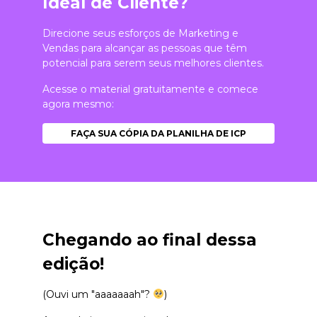
Ideal de Cliente?
Direcione seus esforços de Marketing e
Vendas para alcançar as pessoas que têm
potencial para serem seus melhores clientes.
Acesse o material gratuitamente e comece
agora mesmo:
FAÇA SUA CÓPIA DA PLANILHA DE ICP
Chegando ao final dessa
edição!
(Ouvi um "aaaaaaah"?
)