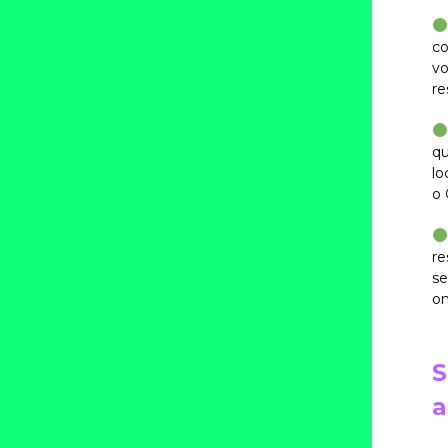
co
vo
re
qu
lo
o 
re
se
on
S
a