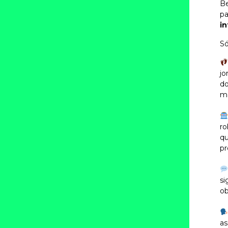
Be
pa
i
Só
jo
do
m
ro
qu
pr
si
ob
as