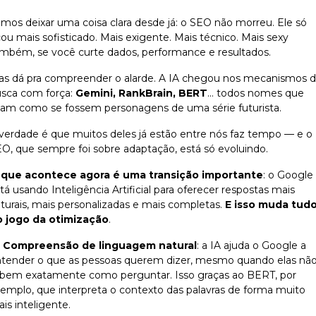
mos deixar uma coisa clara desde já: o SEO não morreu. Ele só
cou mais sofisticado. Mais exigente. Mais técnico. Mais sexy
mbém, se você curte dados, performance e resultados.
s dá pra compreender o alarde. A IA chegou nos mecanismos 
sca com força:
Gemini, RankBrain, BERT
... todos nomes que
am como se fossem personagens de uma série futurista.
verdade é que muitos deles já estão entre nós faz tempo — e o
O, que sempre foi sobre adaptação, está só evoluindo.
 que acontece agora é uma transição importante
: o Google
tá usando Inteligência Artificial para oferecer respostas mais
turais, mais personalizadas e mais completas.
E isso muda tud
o jogo da otimização
.
Compreensão de linguagem natural
: a IA ajuda o Google a
tender o que as pessoas querem dizer, mesmo quando elas nã
bem exatamente como perguntar. Isso graças ao BERT, por
emplo, que interpreta o contexto das palavras de forma muito
is inteligente.