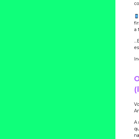
co
fi
a 
..
es
In
O
(
Vo
Am
A 
qu
na