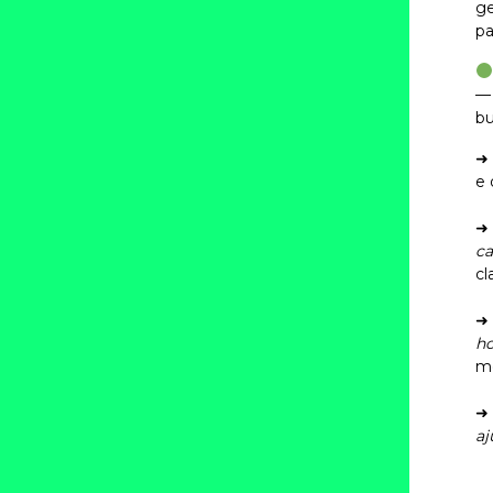
ge
pa
— 
bu
➜
e 
➜
ca
cl
➜
ho
mo
➜
aj