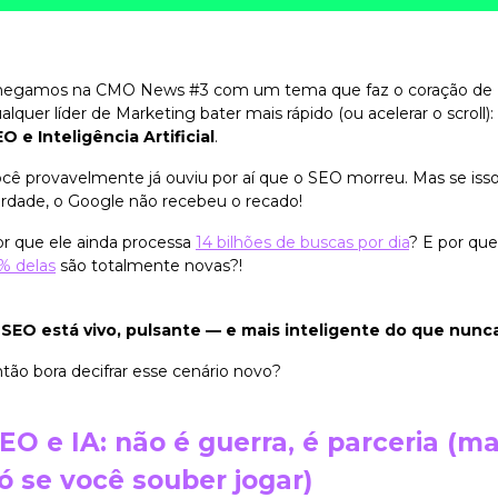
hegamos na CMO News #3 com um tema que faz o coração de
alquer líder de Marketing bater mais rápido (ou acelerar o scroll):
O e Inteligência Artificial
.
cê provavelmente já ouviu por aí que o SEO morreu. Mas se iss
rdade, o Google não recebeu o recado!
r que ele ainda processa
14 bilhões de buscas por dia
? E por que
% delas
são totalmente novas?!
SEO está vivo, pulsante — e mais inteligente do que nunc
tão bora decifrar esse cenário novo?
EO e IA: não é guerra, é parceria (m
ó se você souber jogar)