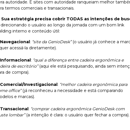
ra autoridade. E sites com autoridade ranqueiam melhor tamb
ra termos comerciais e transacionais.
Sua estratégia precisa cobrir TODAS as intenções de bus
direcionando o usuário ao longo da jornada com um bom link
ilding interno e conteúdo útil:
Navegacional
:
“site da GenioDesk”
(o usuário já conhece a mar
quer acessá-la diretamente).
Informacional
:
“qual a diferença entre cadeira ergonômica e
deira de escritório”
(aqui ele está pesquisando, ainda sem inten
ara de compra).
Comercial/Investigacional
:
“melhor cadeira ergonômica para
me office”
(já reconheceu a necessidade e está comparando
delos e marcas).
Transacional
:
“comprar cadeira ergonômica GenioDesk com
uste lombar”
(a intenção é clara: o usuário quer fechar a compra).