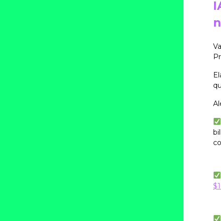
I
n
Va
Pr
El
qu
Al
bi
co
$1