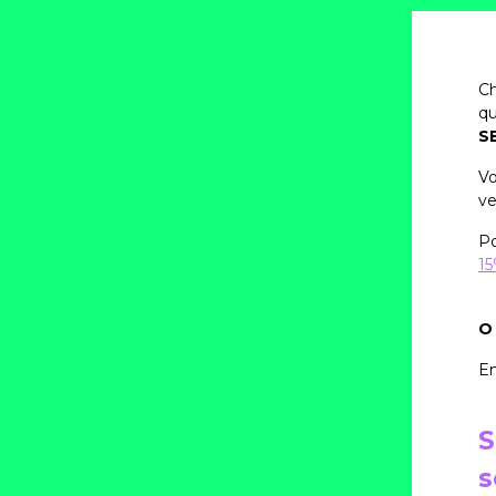
C
qu
SE
Vo
ve
Po
15
O 
En
S
s