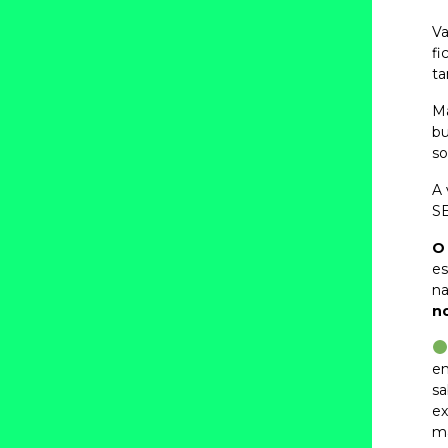
Va
fi
ta
Ma
bu
so
A 
SE
O
es
na
n
en
sa
ex
ma