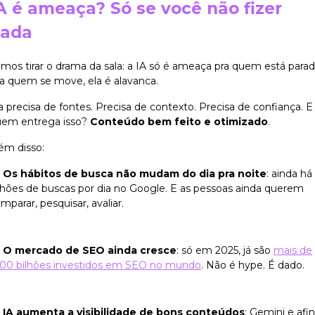
A é ameaça? Só se você não fizer
ada
mos tirar o drama da sala: a IA só é ameaça pra quem está parad
a quem se move, ela é alavanca.
a precisa de fontes. Precisa de contexto. Precisa de confiança. E
em entrega isso?
Conteúdo bem feito e otimizado
.
ém disso:
Os hábitos de busca não mudam do dia pra noite
: ainda há
lhões de buscas por dia no Google. E as pessoas ainda querem
mparar, pesquisar, avaliar.
O mercado de SEO ainda cresce
: só em 2025, já são
mais de
00 bilhões investidos em SEO no mundo
. Não é hype. É dado.
IA aumenta a visibilidade de bons conteúdos
: Gemini e afi