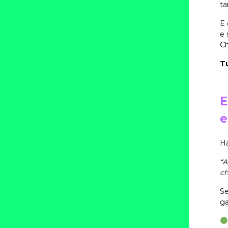
ta
E 
e 
Ch
Tu
E
e
H
“A
ch
Se
ga