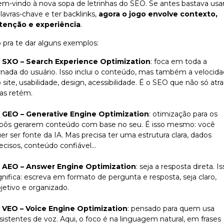
m-vindo à nova sopa de letrinhas do SEO. Se antes bastava usa
lavras-chave e ter backlinks,
agora o jogo envolve contexto,
ntenção e experiência
.
 pra te dar alguns exemplos:
SXO – Search Experience Optimization
: foca em toda a
rnada do usuário. Isso inclui o conteúdo, mas também a velocid
 site, usabilidade, design, acessibilidade. É o SEO que não só atrai
as retém.
GEO – Generative Engine Optimization
: otimização para os
bôs gerarem conteúdo com base no seu. É isso mesmo: você
er ser fonte da IA. Mas precisa ter uma estrutura clara, dados
ecisos, conteúdo confiável…
AEO – Answer Engine Optimization
: seja a resposta direta. I
gnifica: escreva em formato de pergunta e resposta, seja claro,
jetivo e organizado.
VEO – Voice Engine Optimization
: pensado para quem usa
sistentes de voz. Aqui, o foco é na linguagem natural, em frases