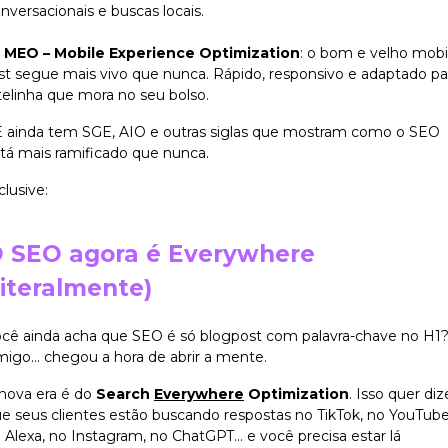
nversacionais e buscas locais.
MEO – Mobile Experience Optimization
: o bom e velho mobi
rst segue mais vivo que nunca. Rápido, responsivo e adaptado pa
telinha que mora no seu bolso.
.E ainda tem SGE, AIO e outras siglas que mostram como o SEO
tá mais ramificado que nunca.
clusive:
 SEO agora é Everywhere
literalmente)
cê ainda acha que SEO é só blogpost com palavra-chave no H1
igo… chegou a hora de abrir a mente.
nova era é do
Search
Everywhere
Optimization
. Isso quer diz
e seus clientes estão buscando respostas no TikTok, no YouTube
 Alexa, no Instagram, no ChatGPT… e você precisa estar lá