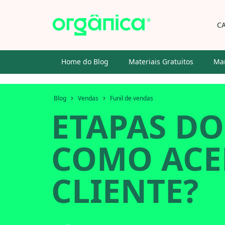
C
Home do Blog
Materiais Gratuitos
Mar
›
›
Blog
Vendas
Funil de vendas
ETAPAS DO
COMO ACE
CLIENTE?