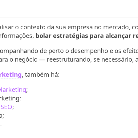
nalisar o contexto da sua empresa no mercado, 
nformações,
bolar estratégias para alcançar 
acompanhando de perto o desempenho e os efeito
ra o negócio — reestruturando, se necessário, a
rketing
, também há:
Marketing
;
rketing;
o
SEO
;
a;
…