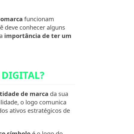
ogomarca
funcionam
cê deve conhecer alguns
 a
importância de ter um
DIGITAL?
ntidade de marca
da sua
ilidade, o logo comunica
os ativos estratégicos de
co símbolo
é o logo do