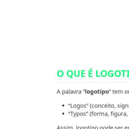
O QUE É LOGOT
A palavra “
logotipo
” tem o
“Logos” (conceito, sign
“Typos” (forma, figura
Assim, logotipo pode ser 