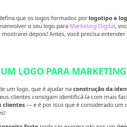
defina que os logos formados por
logotipo e l
esenvolver o seu logo para
Marketing Digital
, vo
 mostrarei depois! Antes, você precisa entender
 UM LOGO PARA MARKETING 
 de um logo, que é ajudar na
construção da ide
us clientes consigam identificá-la com mais fac
 clientes
— e é por isso que é considerado um d
s!
conceito forte
pode ser expressado por um
úni