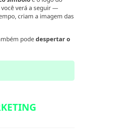
 você verá a seguir —
tempo, criam a imagem das
também pode
despertar o
RKETING