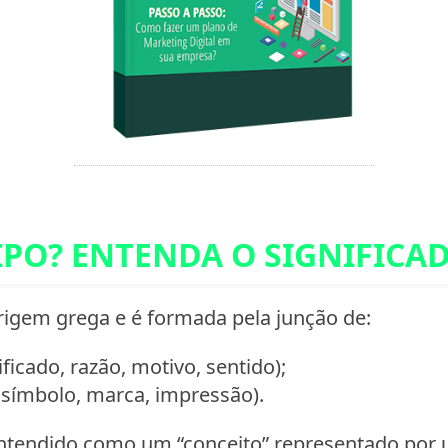
IPO? ENTENDA O SIGNIFICA
rigem grega e é formada pela junção de:
ificado, razão, motivo, sentido);
, símbolo, marca, impressão).
entendido como um “conceito” representado por 