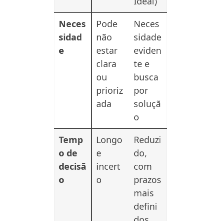
Ideal)
Neces
Pode
Neces
sidad
não
sidade
e
estar
eviden
clara
te e
ou
busca
prioriz
por
ada
soluçã
o
Temp
Longo
Reduzi
o de
e
do,
decisã
incert
com
o
o
prazos
mais
defini
dos