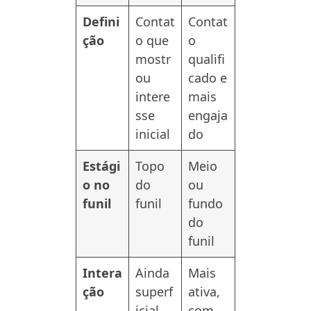
Defini
Contat
Contat
ção
o que
o
mostr
qualifi
ou
cado e
intere
mais
sse
engaja
inicial
do
Estági
Topo
Meio
o no
do
ou
funil
funil
fundo
do
funil
Intera
Ainda
Mais
ção
superf
ativa,
icial
com