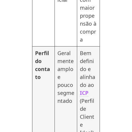
maior
prope
nsão à
compr
a
Perfil
Geral
Bem
do
mente
defini
conta
amplo
do e
to
e
alinha
pouco
do ao
segme
ICP
ntado
(Perfil
de
Client
e