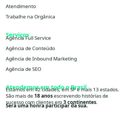
Atendimento
Trabalhe na Orgânica
Serviços
Agência Full Service
Agência de Conteúdo
Agência de Inbound Marketing
Agência de SEO
Atendemos em todo o Brasil
Estamos em 42 cidades, em SP e mais 13 estados.
São mais de
18 anos
escrevendo histórias de
sucesso com clientes em
3 continentes
.
Será uma honra participar da sua.