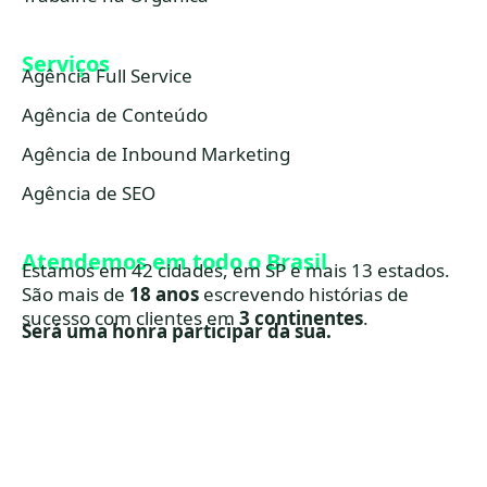
Serviços
Agência Full Service
Agência de Conteúdo
Agência de Inbound Marketing
Agência de SEO
Atendemos em todo o Brasil
Estamos em 42 cidades, em SP e mais 13 estados.
São mais de
18 anos
escrevendo histórias de
sucesso com clientes em
3 continentes
.
Será uma honra participar da sua.