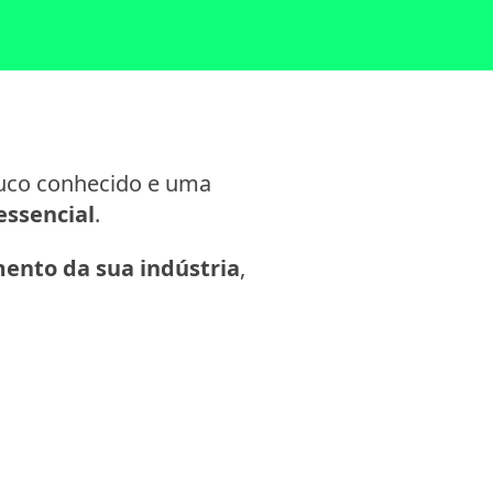
uco conhecido e uma
ssencial
.
mento da sua indústria
,