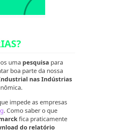
IAS?
mos uma
pesquisa
para
tar boa parte da nossa
ndustrial
nas Indústrias
onômica.
o que impede as empresas
ng
. Como saber o que
marck
fica praticamente
nload do relatório