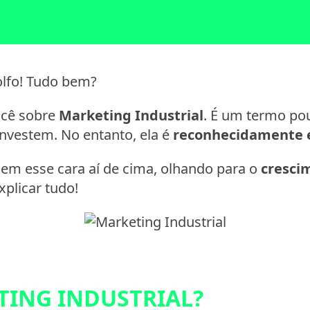
olfo! Tudo bem?
ocê sobre
Marketing Industrial
. É um termo po
investem. No entanto, ela é
reconhecidamente e
nem esse cara aí de cima, olhando para o
cresci
plicar tudo!
TING INDUSTRIAL?