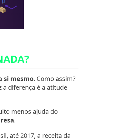
NADA?
a si mesmo
. Como assim?
 a diferença é a atitude
uito menos ajuda do
presa
.
l, até 2017, a receita da