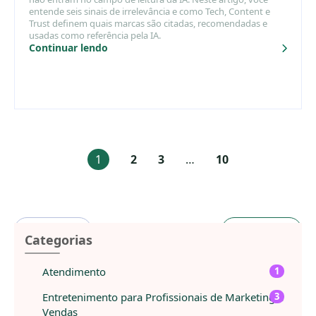
entende seis sinais de irrelevância e como Tech, Content e
Trust definem quais marcas são citadas, recomendadas e
usadas como referência pela IA.
Continuar lendo
1
2
3
…
10
Anterior
Próximo
Categorias
Atendimento
1
Entretenimento para Profissionais de Marketing e
3
Vendas