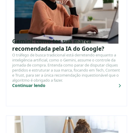
Gemini: como ter sua marca
recomendada pela IA do Google?
O tráfego de busca tradicional está derretendo enquanto a
inteligência artificial, como o Gemini, assume o controle da
jornada de compra. Entenda como parar de disputar cliques
perdidos e estruturar a sua marca, focando em Tech, Content
e Trust, para ser a única recomendação inquestionável que o
algoritmo é obrigado a fazer.
Continuar lendo