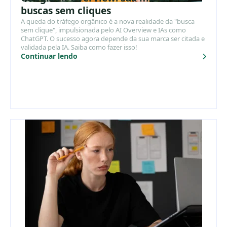
buscas sem cliques
A queda do tráfego orgânico é a nova realidade da "busca
sem clique", impulsionada pelo AI Overview e IAs como
ChatGPT. O sucesso agora depende da sua marca ser citada e
validada pela IA. Saiba como fazer isso!
Continuar lendo