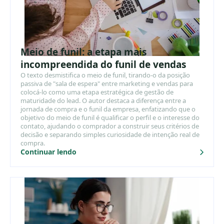
Meio de funil: a etapa mais
incompreendida do funil de vendas
O texto desmistifica o meio de funil, tirando-o da posição
passiva de "sala de espera" entre marketing e vendas para
colocá-lo como uma etapa estratégica de gestão de
maturidade do lead. O autor destaca a diferença entre a
jornada de compra e o funil da empresa, enfatizando que o
objetivo do meio de funil é qualificar o perfil e o interesse do
contato, ajudando o comprador a construir seus critérios de
decisão e separando simples curiosidade de intenção real de
compra.
Continuar lendo