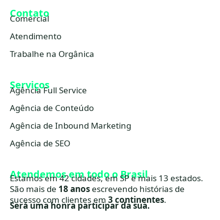
Contato
Comercial
Atendimento
Trabalhe na Orgânica
Serviços
Agência Full Service
Agência de Conteúdo
Agência de Inbound Marketing
Agência de SEO
Atendemos em todo o Brasil
Estamos em 42 cidades, em SP e mais 13 estados.
São mais de
18 anos
escrevendo histórias de
sucesso com clientes em
3 continentes
.
Será uma honra participar da sua.