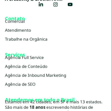
Contato
Comercial
Atendimento
Trabalhe na Orgânica
Serviços
Agência Full Service
Agência de Conteúdo
Agência de Inbound Marketing
Agência de SEO
Atendemos em todo o Brasil
Estamos em 42 cidades, em SP e mais 13 estados.
São mais de
18 anos
escrevendo histórias de