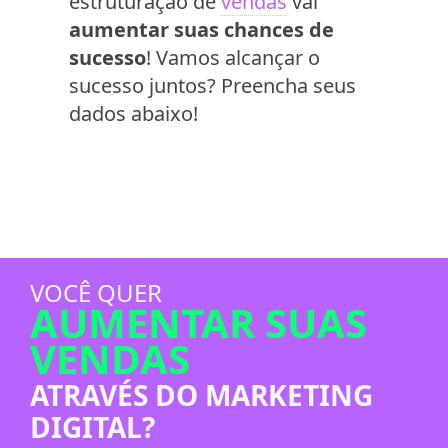
estruturação de
vendas
vai
aumentar suas chances de
sucesso
! Vamos alcançar o
sucesso juntos? Preencha seus
dados abaixo!
VOCÊ QUER
AUMENTAR SUAS
VENDAS
ATRAVÉS DO MARKETING
DIGITAL?