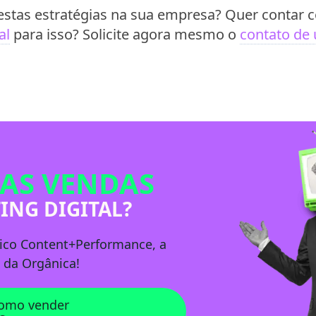
 destas estratégias na sua empresa? Quer contar
al
para isso? Solicite agora mesmo o
contato de
AS VENDAS
ING DIGITAL?
ico
Content+Performance
, a
 da Orgânica!
como vender