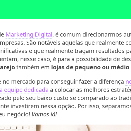
de
Marketing Digital
, é comum direcionarmos au
presas. São notáveis aquelas que realmente co
ignificativas e que realmente tragam resultados 
entam, nesse caso, é para a possibilidade de de
arejo
também em
lojas de pequeno ou médio
e no mercado para conseguir fazer a diferença
n
a equipe dedicada
a colocar as melhores estraté
zado pelo seu baixo custo se comparado ao tradic
nte investirem nessa opção. Por isso, separamo
eu negócio!
Vamos lá!