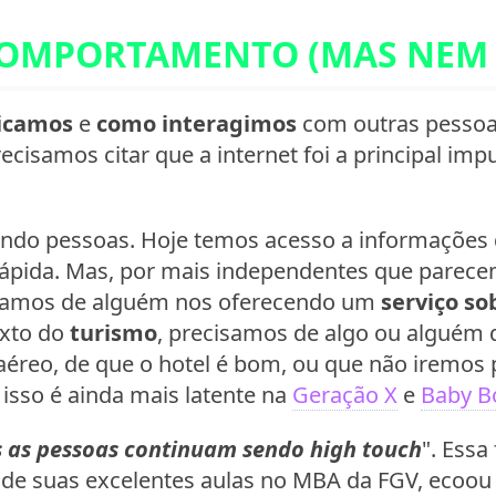
OMPORTAMENTO (MAS NEM 
icamos
e
como interagimos
com outras pesso
ecisamos citar que a internet foi a principal im
ndo pessoas. Hoje temos acesso a informações
rápida. Mas, por mais independentes que parece
isamos de alguém nos oferecendo um
serviço s
exto do
turismo
, precisamos de algo ou alguém 
éreo, de que o hotel é bom, ou que não iremos 
 isso é ainda mais latente na
Geração X
e
Baby B
 as pessoas continuam sendo high touch
". Essa
e suas excelentes aulas no MBA da FGV, ecoou