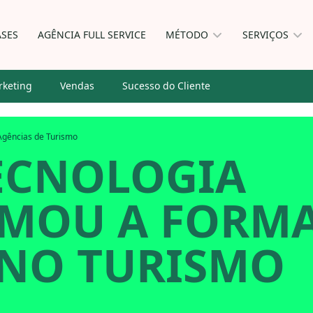
ASES
AGÊNCIA FULL SERVICE
MÉTODO
SERVIÇOS
keting
Vendas
Sucesso do Cliente
Agências de Turismo
ECNOLOGIA
MOU A FORMA
NO TURISMO