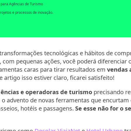
 para Agências de Turismo
rojetos e processos de inovação.
s transformações tecnológicas e hábitos de comp
e, com pequenas ações, você poderá diferenciar 
ramentas caras para tirar resultados em
vendas 
e artigo isso estiver claro, ficarei satisfeito!
ências e operadoras de turismo
precisando re
 o advento de novas ferramentas que encurtam 
sseios, hotéis e passagens.
Se esse não for o s
turismo como
Decolar
,
ViajaNet
e
Hotel Urbano
tr