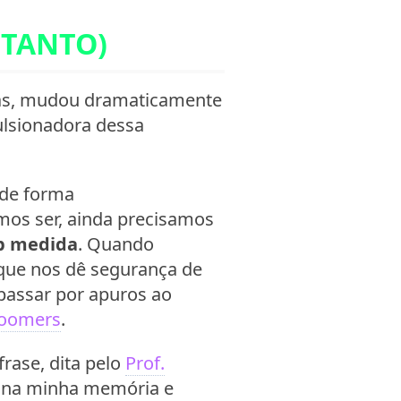
TANTO)
as, mudou dramaticamente
pulsionadora dessa
 de forma
mos ser, ainda precisamos
ob medida
. Quando
que nos dê segurança de
passar por apuros ao
oomers
.
 frase, dita pelo
Prof.
 na minha memória e