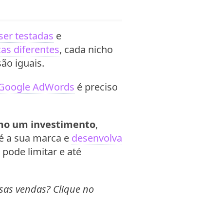
ser testadas
e
cas diferentes
, cada nicho
ão iguais.
o Google AdWords
é preciso
omo um investimento
,
é a sua marca e
desenvolva
 pode limitar e até
sas vendas? Clique no