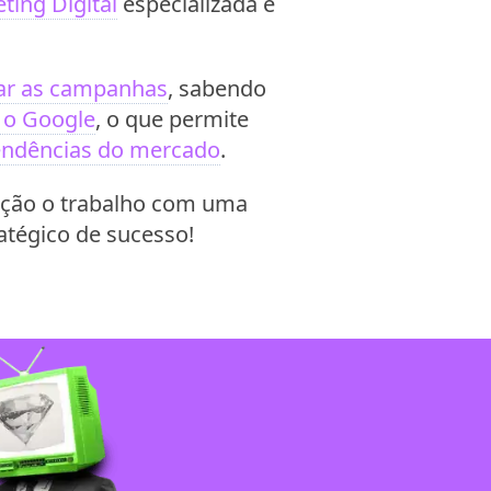
ting Digital
especializada é
iar as campanhas
, sabendo
 o Google
, o que permite
endências do mercado
.
ação o trabalho com uma
atégico de sucesso!