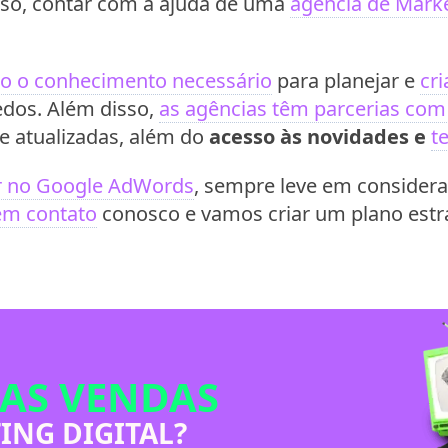
isso, contar com a ajuda de uma
agência de Marke
do o conhecimento necessário
para planejar e
cr
edos. Além disso,
as agências têm parcerias com
e atualizadas, além do
acesso às novidades e
t
ir no Google AdWords
, sempre leve em consider
em contato
conosco e vamos criar um plano estr
AS VENDAS
ING DIGITAL?