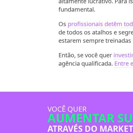
altamente lucrativo. Para 
fundamental.
Os
profissionais detêm to
de todos os atalhos e segr
estarem sempre treinadas 
Então, se você quer
invest
agência qualificada.
Entre 
VOCÊ QUER
AUMENTAR SU
ATRAVÉS DO MARKET