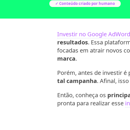
✓ Conteúdo criado por humano
Investir no Google AdWor
resultados
. Essa platafor
focadas em atrair novos c
marca
.
Porém, antes de investir é
tal campanha
. Afinal, is
Então, conheça os
princip
pronta para realizar esse
i