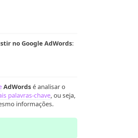
estir no Google AdWords
:
e
AdWords
é analisar o
ais palavras-chave
, ou seja,
mesmo informações.