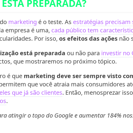
 ESTÁ PREPARADA?
 do
marketing
é o teste. As
estratégias precisam 
a empresa é uma,
cada público tem característi
ularidades. Por isso,
os efeitos das ações
não s
nização está preparada
ou não para
investir n
ctos, que mostraremos no próximo tópico.
aro é que
marketing deve ser sempre visto c
permitem que você atraia mais consumidores at
es que já são clientes
. Então, menosprezar isso
dos
.
ra atingir o topo do Google e aumentar 184% nos