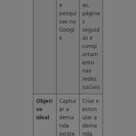
e
as,
pesqui
página
sas no
s
Googl
seguid
e
as e
comp
ortam
ento
nas
redes
sociais
Objeti
Captur
Criar e
vo
ar a
estim
ideal
dema
ular a
nda
dema
existe
nda,