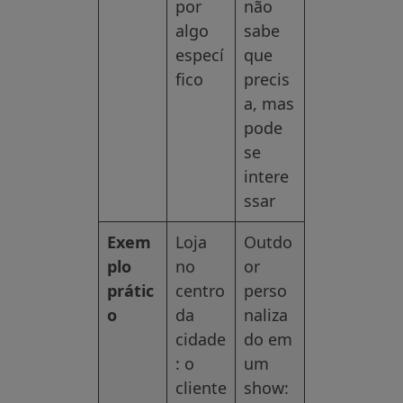
por
não
algo
sabe
especí
que
fico
precis
a, mas
pode
se
intere
ssar
Exem
Loja
Outdo
plo
no
or
prátic
centro
perso
o
da
naliza
cidade
do em
: o
um
cliente
show: