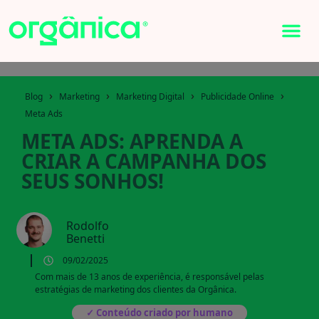
›
›
›
›
Blog
Marketing
Marketing Digital
Publicidade Online
Meta Ads
META ADS: APRENDA A
CRIAR A CAMPANHA DOS
SEUS SONHOS!
Rodolfo
Benetti
09/02/2025
Com mais de 13 anos de experiência, é responsável pelas
estratégias de marketing dos clientes da Orgânica.
✓ Conteúdo criado por humano