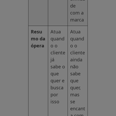
de
com a
marca
Resu
Atua
Atua
mo da
quand
quand
ópera
o o
o o
cliente
cliente
já
ainda
sabe o
não
que
sabe
quer e
que
busca
quer,
por
mas
isso
se
encant
a com