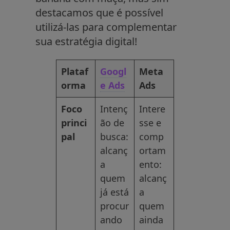
destacamos que é possível
utilizá-las para complementar
sua estratégia digital!
Plataf
Googl
Meta
orma
e Ads
Ads
Foco
Intenç
Intere
princi
ão de
sse e
pal
busca:
comp
alcanç
ortam
a
ento:
quem
alcanç
já está
a
procur
quem
ando
ainda