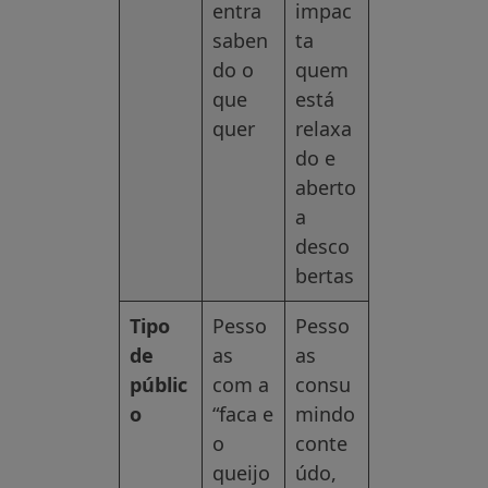
entra
impac
saben
ta
do o
quem
que
está
quer
relaxa
do e
aberto
a
desco
bertas
Tipo
Pesso
Pesso
de
as
as
públic
com a
consu
o
“faca e
mindo
o
conte
queijo
údo,