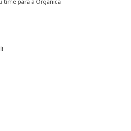
u time para a Orgânica
l!