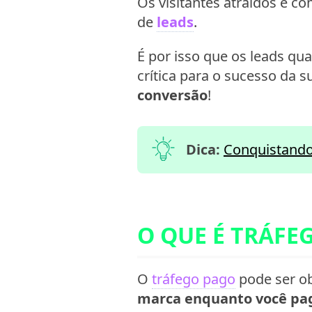
Os visitantes atraídos e 
de
leads
.
É por isso que os leads qu
crítica para o sucesso da 
conversão
!
Dica:
Conquistando 
O QUE É TRÁFE
O
tráfego pago
pode ser ob
marca enquanto você pa