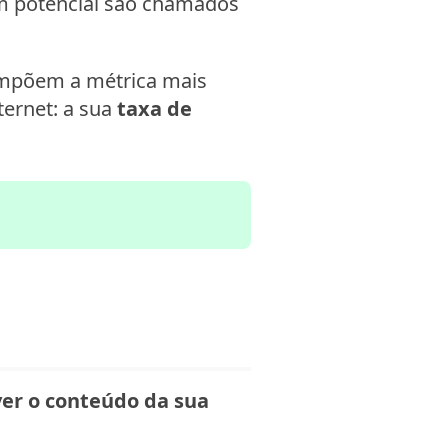
em potencial são chamados
compõem a métrica mais
ternet: a sua
taxa de
er o conteúdo da sua