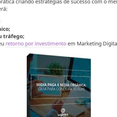
rática criando estratégias de sucesso com o me
rá:
;
ico;
 tráfego;
eu
retorno por investimento
em Marketing Digita