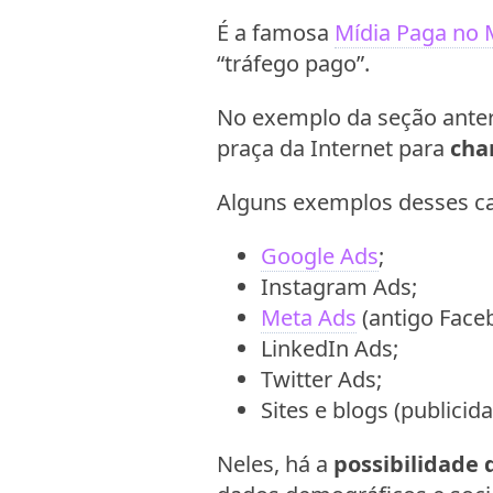
É a famosa
Mídia Paga no M
“tráfego pago”.
No exemplo da seção anter
praça da Internet para
cha
Alguns exemplos desses ca
Google Ads
;
Instagram Ads;
Meta Ads
(antigo Face
LinkedIn Ads;
Twitter Ads;
Sites e blogs (publicid
Neles, há a
possibilidade