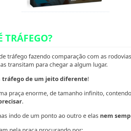
É TRÁFEGO?
 de tráfego fazendo comparação com as rodovias n
oas transitam para chegar a algum lugar.
tráfego de um jeito diferente
!
uma praça enorme, de tamanho infinito, conten
recisar
.
as indo de um ponto ao outro e elas
nem sempr
am pela praça procurando por: