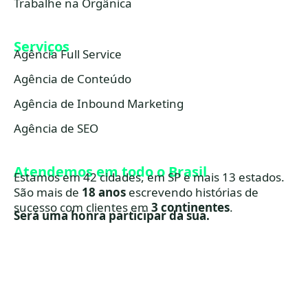
Trabalhe na Orgânica
Serviços
Agência Full Service
Agência de Conteúdo
Agência de Inbound Marketing
Agência de SEO
Atendemos em todo o Brasil
Estamos em 42 cidades, em SP e mais 13 estados.
São mais de
18 anos
escrevendo histórias de
sucesso com clientes em
3 continentes
.
Será uma honra participar da sua.