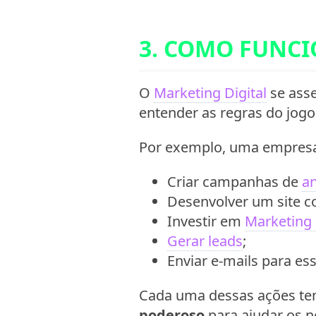
3. COMO FUNCI
O
Marketing Digital
se asse
entender as regras do jogo
Por exemplo, uma empres
Criar campanhas de
a
Desenvolver um site c
Investir em
Marketing
Gerar leads
;
Enviar e-mails para es
Cada uma dessas ações te
poderoso
para ajudar os n