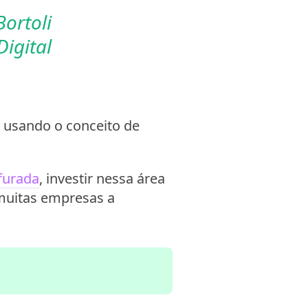
ortoli
igital
 usando o conceito de
 furada
, investir nessa área
 muitas empresas a