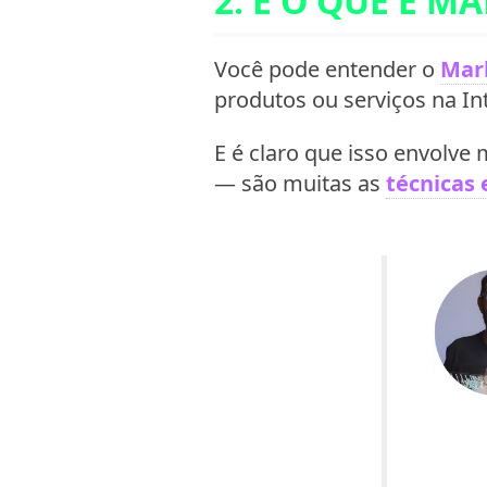
2. E O QUE É M
Você pode entender o
Mark
produtos ou serviços na I
E é claro que isso envolve 
— são muitas as
técnicas