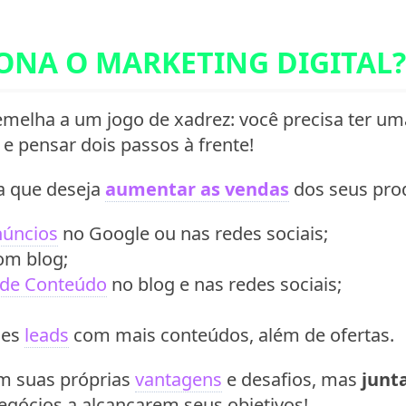
ONA O MARKETING DIGITAL?
melha a um jogo de xadrez: você precisa ter u
 e pensar dois passos à frente!
a que deseja
aumentar as vendas
dos seus prod
núncios
no Google ou nas redes sociais;
om blog;
 de Conteúdo
no blog e nas redes sociais;
ses
leads
com mais conteúdos, além de ofertas.
m suas próprias
vantagens
e desafios, mas
junt
egócios a alcançarem seus objetivos!