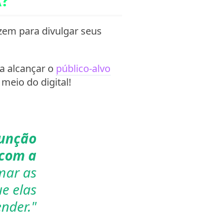
A?
em para divulgar seus
ra alcançar o
público-alvo
 meio do digital!
junção
com a
mar as
e elas
ender."