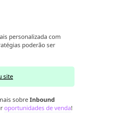
mais personalizada com
ratégias poderão ser
 site
 mais sobre
Inbound
er
oportunidades de venda
!